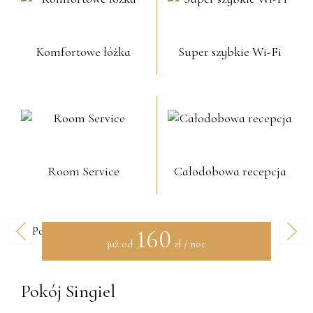
Komfortowe łóżka
Super szybkie Wi-Fi
Room Service
Całodobowa recepcja
160
już od
zł / noc
Pokój Singiel